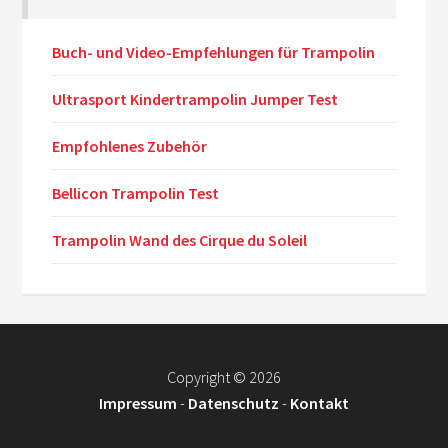
Buch- und Video-Empfehlungen für Trampolin
Ultrasport Kindertrampolin Jumper Test
Empfohlenes Zubehör
Bellicon Trampolin Test
Trampolin Wand des Cirque du Soleil
Copyright
© 2026
Impressum
-
Datenschutz
-
Kontakt